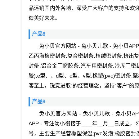
品远销国内外各地，深受广大客户的支持和欢
造美好未来。
产品8
兔小贝官方网站 - 兔小贝儿歌 - 兔小贝
乙丙海棉密封条,复合密封条,植绒密封条,挤出
封条,铝合金门窗胶条,汽车用密封条,冷库门密
胶),e型、、d型、o型、v型,橡塑(pvc)密封
客至上，锐意进取”的经营理念，坚持“客户”
产品9
兔小贝官方网站 - 兔小贝儿歌 - 兔小贝A
APP - 专注幼小衔接于____年__月__日
号，主要生产经营橡塑保温;pvc发泡;橡胶密封条;