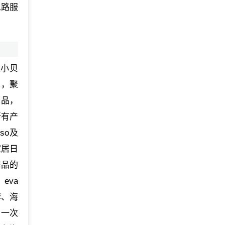
思路服
兔小贝
绵，聚
用品，
所有产
so及
家居日
产品的
eva
套、海
、一次