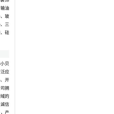
内装饰
、输油
条、玻
垫、三
胶、硅
兔小贝
广泛应
研、开
公司拥
领域的
以诚信
户，产