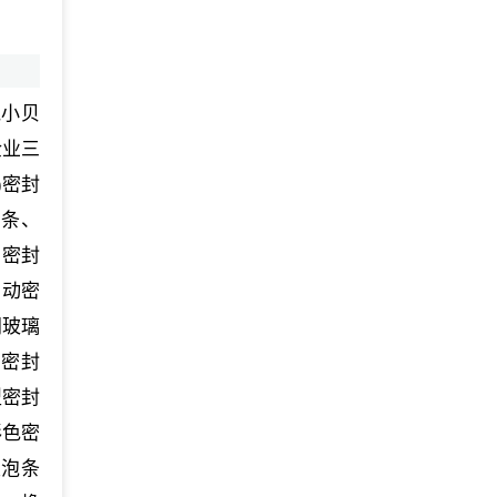
兔小贝
企业三
)密封
封条、
）密封
自动密
门玻璃
车密封
型密封
彩色密
发泡条