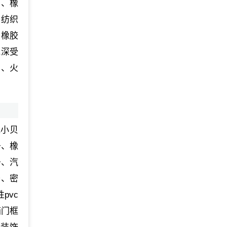
）、橡
、纺织
、橡胶
,深受
车、火
兔小贝
条、橡
条、汽
条、密
pvc
箱门框