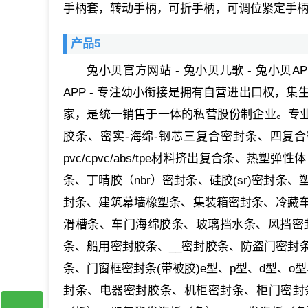
手柄套，转动手柄，可折手柄，可调位紧定手
产品5
兔小贝官方网站 - 兔小贝儿歌 - 兔小贝A
APP - 专注幼小衔接是拥有自营进出口权，
家，是统一销售于一体的私营股份制企业。专业生
胶条、密实-海绵-钢芯三复合密封条、四复合
pvc/cpvc/abs/tpe材料挤出复合条、热
条、丁晴胶（nbr）密封条、硅胶(sr)密封
封条、建筑幕墙橡塑条、集装箱密封条、冷藏
滑槽条、车门海绵胶条、玻璃挡水条、风挡密
条、船用密封胶条、__密封胶条、防盗门密封
条、门窗框密封条(带被胶)e型、p型、d型、o
封条、电器密封胶条、机柜密封条、柜门密封条、