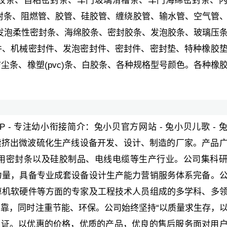
胶条、自粘密封条、车门玻璃滑槽条、车门海绵密封条、
封条、阻燃管、胶管、硅胶管、缠绕胶管、输水管、空气管
胶发泡柔性密封条、海绵胶条、密封胶条、发泡胶条、玻璃压
件、机械密封件、发泡密封件、密封件、密封垫、特种橡胶
尘条、橡塑(pvc)条、白胶条、各种规格型号颜色。各种橡
PP - 专注幼小衔接简介：兔小贝官方网站 - 兔小贝儿歌 - 
连续挤出微波硫化生产线设备开发、设计、制造的厂家。产品
用密封条以及硅胶制品、电线电缆等生产行业。公司集科
力量，具备专业成套设备设计生产能力营销服务体系完备。
算机软硬件等方面的专家及工程技术人员组成的多学科、多
靠，同时注重节能、环保。公司始终坚持“以质量求生存，
体系认证。以优惠的价格，优质的产品，优良的售后服务面对用