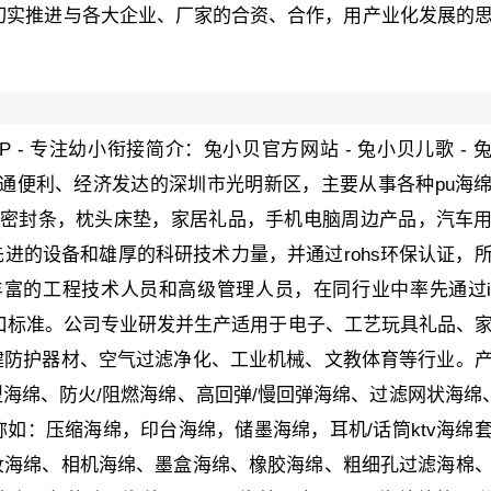
业，切实推进与各大企业、厂家的合资、合作，用产业化发展的
PP - 专注幼小衔接简介：兔小贝官方网站 - 兔小贝儿歌 - 
位于交通便利、经济发达的深圳市光明新区，主要从事各种pu海
胶密封条，枕头床垫，家居礼品，手机电脑周边产品，汽车
进的设备和雄厚的科研技术力量，并通过rohs环保认证，
丰富的工程技术人员和高级管理人员，在同行业中率先通过i
出口标准。公司专业研发并生产适用于电子、工艺玩具礼品、
健防护器材、空气过滤净化、工业机械、文教体育等行业。
绵、防火/阻燃海绵、高回弹/慢回弹海绵、过滤网状海绵、
如：压缩海绵，印台海绵，储墨海绵，耳机/话筒ktv海绵
妆海绵、相机海绵、墨盒海绵、橡胶海绵、粗细孔过滤海棉