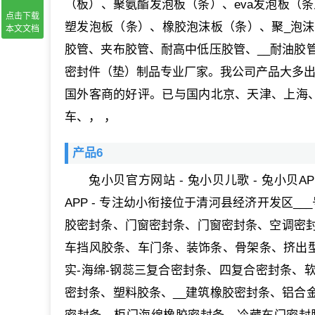
（板）、聚氨酯发泡板（条）、eva发泡板（条
点击下载
塑发泡板（条）、橡胶泡沫板（条）、聚_泡
本文文档
胶管、夹布胶管、耐高中低压胶管、__耐油胶
密封件（垫）制品专业厂家。我公司产品大多出口
国外客商的好评。已与国内北京、天津、上海、
车、， ，
产品6
兔小贝官方网站 - 兔小贝儿歌 - 兔小贝A
APP - 专注幼小衔接位于清河县经济开发区
胶密封条、门窗密封条、门窗密封条、空调密
车挡风胶条、车门条、装饰条、骨架条、挤出型
实-海绵-钢蕊三复合密封条、四复合密封条、软
密封条、塑料胶条、__建筑橡胶密封条、铝合