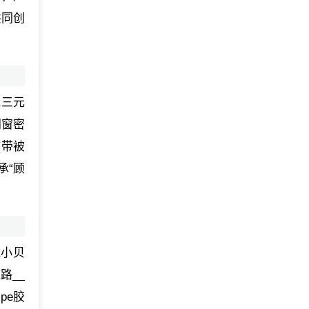
共同创
,三元
门窗密
(带被
承“顾
兔小贝
路__
pe胶