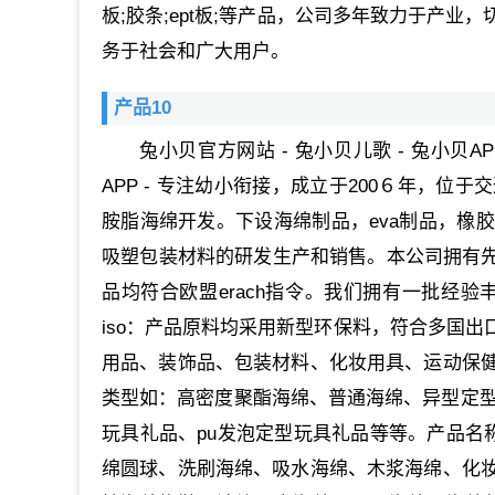
板;胶条;ept板;等产品，公司多年致力于产
务于社会和广大用户。
产品10
兔小贝官方网站 - 兔小贝儿歌 - 兔小贝A
APP - 专注幼小衔接，成立于200６年，
胺脂海绵开发。下设海绵制品，eva制品，橡
吸塑包装材料的研发生产和销售。本公司拥有先
品均符合欧盟erach指令。我们拥有一批经验
iso：产品原料均采用新型环保料，符合多国
用品、装饰品、包装材料、化妆用具、运动保
类型如：高密度聚酯海绵、普通海绵、异型定型海
玩具礼品、pu发泡定型玩具礼品等等。产品名称
绵圆球、洗刷海绵、吸水海绵、木浆海绵、化