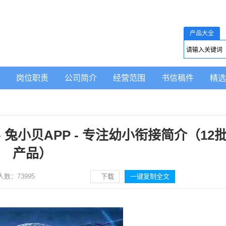
产品大全
岗位职责
公司简介
经营范围
书信稿件
精选
- 兔小贝APP - 专注幼小衔接简介（12
产品）
人数：
73995
下载
一键复制全文