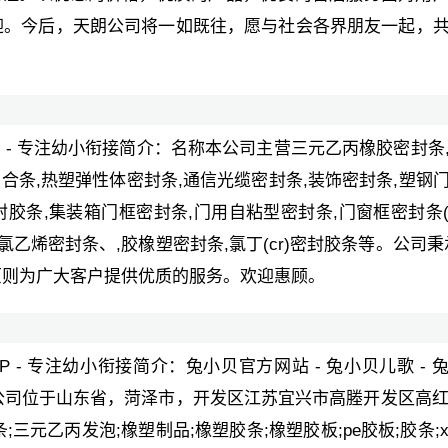
迎。今后，天朗公司将一如既往，愿与社会各界朋友一起，
APP - 专注幼小衔接简介：名称本公司主营三元乙丙橡胶密封条
复合条,热塑弹性体密封条,通信光缆密封条,装饰密封条,塑钢
封胶条,集装箱门框密封条,门用自粘型密封条,门窗框密封条
条,聚氯乙烯密封条、,胶橡塑密封条,氯丁(cr)密封胶条等。公司秉
的原则为广大客户提供优质的服务。欢迎惠顾。
PP - 专注幼小衔接简介：兔小贝官方网站 - 兔小贝儿歌 - 
成立，公司位于山东省，菏泽市，开发区江苏宜兴市高塍开发区高红
三元乙丙发泡;橡塑制品;橡塑胶条;橡塑胶板;pe胶板;胶条;x