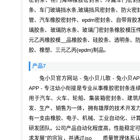
密封条、柜门海绵橡胶密封条、冷藏车门密封
条、车门玻璃挡水条,玻璃挡风密封条、防火密
管、汽车橡胶密封件、epdm密封条、自带背
璃胶条、玻璃防水条、玻璃门密封条橡胶模压
元乙丙橡胶模__品橡胶条、硅胶条、透明条、防
胶、橡塑、三元乙丙(epdm)制品。
产品7
兔小贝官方网站 - 兔小贝儿歌 - 兔小贝A
APP - 专注幼小衔接是专业从事橡胶密封条
用于汽车、火车、轮船、集装箱密封条、建筑
发、生产、销售为一体，拥有雄厚的技术开发
有一支由橡胶、电子、机械、工业自动化、计
研发团队。公司产品自动化程度高，性能稳定可
求发展”的宗旨，并通过iso____质量管理