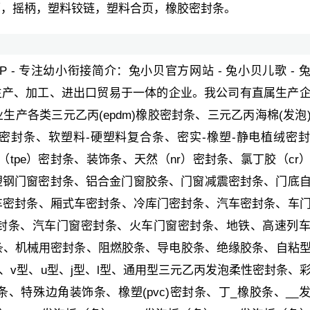
柄，摇柄，塑料铰链，塑料合页，橡胶密封条。
PP - 专注幼小衔接简介：兔小贝官方网站 - 兔小贝儿歌 - 
集生产、加工、进出口贸易于一体的企业。我公司有直属生产
产各类三元乙丙(epdm)橡胶密封条、三元乙丙海棉(发泡
密封条、软塑料-硬塑料复合条、密实-橡塑-静电植绒密
塑弹性体（tpe）密封条、装饰条、天然（nr）密封条、氯丁胶（cr
条、塑钢门窗密封条、铝合金门窗胶条、门窗减震密封条、门底
车密封条、厢式车密封条、冷库门密封条、汽车密封条、车
封条、汽车门窗密封条、火车门窗密封条、地铁、高速列
条、机械用密封条、阻燃胶条、导电胶条、绝缘胶条、自粘
型、v型、u型、j型、l型、通用型三元乙丙发泡柔性密封条、
特殊边角装饰条、橡塑(pvc)密封条、丁_橡胶条、__